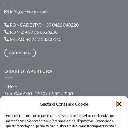
info@acmospa.com
RONCADE (TV): +39 0422 840220
ROME: +39 06 6628238
MILAN: +39 02 33300110
CONTATTACI
ORARI DI APERTURA
Uffici:
Lun-Gio: 8:30-12:30 | 13:30-17:30
Ven: 8:30-12:30 | 13:30-16:00
Gestisci Consenso Cookie
Produzione/Magazzino:
Per fornire le migliori esperienze, utilizziamo tecnologie come i cookie per
Lun-Ven: 7:00-12:00 | 13:00-16:00
memorizzare e/o accedere alle informazioni del dispositivo. Il consenso a
queste tecnologie ci permetterà di elaborare dati come il comportamento di