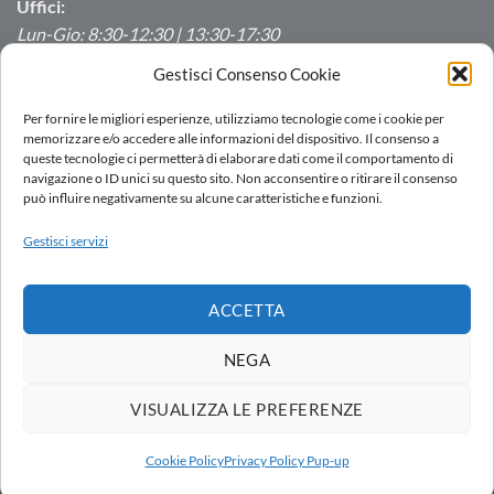
Uffici:
Lun-Gio: 8:30-12:30 | 13:30-17:30
Ven: 8:30-12:30 | 13:30-16:00
Gestisci Consenso Cookie
Produzione/Magazzino:
Per fornire le migliori esperienze, utilizziamo tecnologie come i cookie per
Lun-Ven: 7:00-12:00 | 13:00-16:00
memorizzare e/o accedere alle informazioni del dispositivo. Il consenso a
queste tecnologie ci permetterà di elaborare dati come il comportamento di
navigazione o ID unici su questo sito. Non acconsentire o ritirare il consenso
può influire negativamente su alcune caratteristiche e funzioni.
LOGIN
Gestisci servizi
RETE VENDITA
LAVORA CON NOI
DOWNLOAD
PORTALE SEGNALAZIONI
ACCETTA
Copyright 2026 ©
AC.MO S.r.l.
| All Rights Reserved | P.IVA IT
11369520157 |
Privacy Policy
|
Cookies Policy
|
Politica integrata
-
NEGA
by
Ezenia.it
Società soggetta all’attività di direzione e coordinamento di AVK
VISUALIZZA LE PREFERENZE
Italia Holding S.r.l.
Company subject to the management and coordination of AVK
Cookie Policy
Privacy Policy Pup-up
Italia Holding S.r.l.