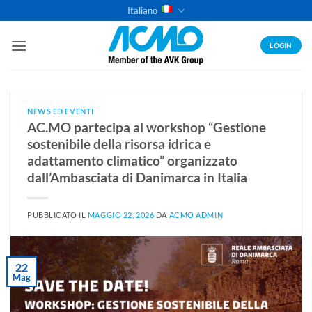
Salta
Italiano
ai
contenuti
LOGIN
NEWS ED EVENTI
AC.MO partecipa al workshop “Gestione
sostenibile della risorsa idrica e
adattamento climatico” organizzato
dall’Ambasciata di Danimarca in Italia
PUBBLICATO IL
MAGGIO 22, 2026
DA
ACMO ADMIN
22
Mag