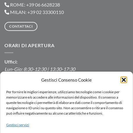
ROME: +39 06 6628238
MILAN: +39 02 33300110
CONTATTACI
ORARI DI APERTURA
Uffici:
Lun-Gio: 8:30-12:30 | 13:30-17:30
Ven: 8:30-12:30 | 13:30-16:00
Gestisci Consenso Cookie
Produzione/Magazzino:
Per fornire le migliori esperienze, utilizziamo tecnologie come i cookie per
Lun-Ven: 7:00-12:00 | 13:00-16:00
memorizzare e/o accedere alle informazioni del dispositivo. Il consenso a
queste tecnologie ci permetterà di elaborare dati come il comportamento di
navigazione o ID unici su questo sito. Non acconsentire o ritirare il consenso
può influire negativamente su alcune caratteristiche e funzioni.
LOGIN
Gestisci servizi
RETE VENDITA
LAVORA CON NOI
DOWNLOAD