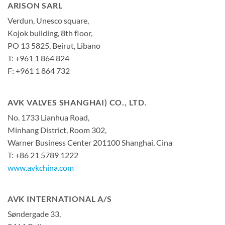
ARISON SARL
Verdun, Unesco square,
Kojok building, 8th floor,
PO 13 5825, Beirut, Libano
T: +961 1 864 824
F: +961 1 864 732
AVK VALVES SHANGHAI) CO., LTD.
No. 1733 Lianhua Road,
Minhang District, Room 302,
Warner Business Center 201100 Shanghai, Cina
T: +86 21 5789 1222
www.avkchina.com
AVK INTERNATIONAL A/S
Søndergade 33,