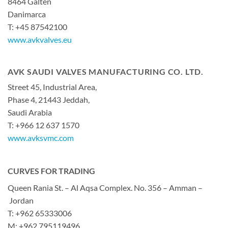
8464 Galten
Danimarca
T: +45 87542100
www.avkvalves.eu
AVK SAUDI VALVES MANUFACTURING CO. LTD.
Street 45, Industrial Area,
Phase 4, 21443 Jeddah,
Saudi Arabia
T: +966 12 637 1570
www.avksvmc.com
CURVES FOR TRADING
Queen Rania St. – Al Aqsa Complex. No. 356 – Amman –
Jordan
T: +962 65333006
M: +962 795119496