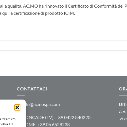
alla qualità, AC.MO ha rinnovato il Certificato di Conformità del P
 qui la certificazione di prodotto ICIM.
CONTATTACI
OR
info@acmospa.com
Uffi
e,
Lun-
RONCADE (TV): +39 0422 840220
e
Ven:
rizzare e/o
ROME: +39 06 6628238
metterà di