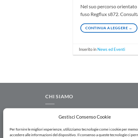
Nel suo percorso orientato 
fuso Regflux s872. Consulta
CONTINUA A LEGGERE
→
Inserito in
News ed Eventi
CHI SIAMO
AC.MO S.r.l. progetta e realizza componenti
Gestisci Consenso Cookie
idraulici destinati ad impianti per l'adduzion
distribuzione, irrigazione e trattamento dell
Per fornire le migliori esperienze, utilizziamo tecnologie come i cookie per memo
accedere alle informazioni del dispositivo. Il consenso a queste tecnologie ci per
acque. Seguici su Linkedin