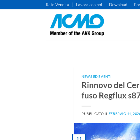
Salta
Rete Vendita
Lavora con noi
Download
Por
ai
contenuti
NEWS ED EVENTI
Rinnovo del Cert
fuso Regflux s8
PUBBLICATO IL
FEBBRAIO 11, 202
11