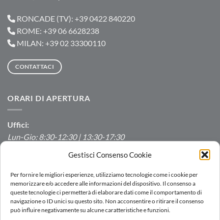
RONCADE (TV): +39 0422 840220
ROME: +39 06 6628238
MILAN: +39 02 33300110
CONTATTACI
ORARI DI APERTURA
Uffici:
Lun-Gio: 8:30-12:30 | 13:30-17:30
Ven: 8:30-12:30 | 13:30-16:00
Gestisci Consenso Cookie
Produzione/Magazzino:
Per fornire le migliori esperienze, utilizziamo tecnologie come i cookie per
Lun-Ven: 7:00-12:00 | 13:00-16:00
memorizzare e/o accedere alle informazioni del dispositivo. Il consenso a
queste tecnologie ci permetterà di elaborare dati come il comportamento di
navigazione o ID unici su questo sito. Non acconsentire o ritirare il consenso
può influire negativamente su alcune caratteristiche e funzioni.