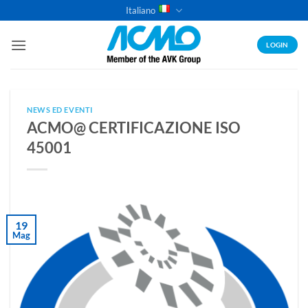
Salta
Italiano
ai
contenuti
LOGIN
NEWS ED EVENTI
ACMO@ CERTIFICAZIONE ISO
45001
19
Mag