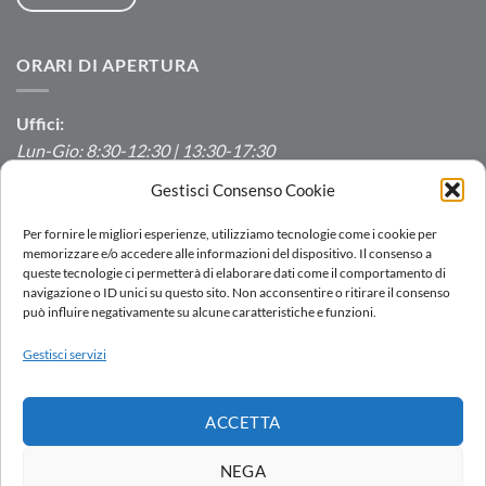
ORARI DI APERTURA
Uffici:
Lun-Gio: 8:30-12:30 | 13:30-17:30
Ven: 8:30-12:30 | 13:30-16:00
Gestisci Consenso Cookie
Produzione/Magazzino:
Per fornire le migliori esperienze, utilizziamo tecnologie come i cookie per
Lun-Ven: 7:00-12:00 | 13:00-16:00
memorizzare e/o accedere alle informazioni del dispositivo. Il consenso a
queste tecnologie ci permetterà di elaborare dati come il comportamento di
navigazione o ID unici su questo sito. Non acconsentire o ritirare il consenso
può influire negativamente su alcune caratteristiche e funzioni.
LOGIN
Gestisci servizi
RETE VENDITA
LAVORA CON NOI
DOWNLOAD
PORTALE SEGNALAZIONI
ACCETTA
Copyright 2026 ©
AC.MO S.r.l.
| All Rights Reserved | P.IVA IT
11369520157 |
Privacy Policy
|
Cookies Policy
|
Politica integrata
-
NEGA
by
Ezenia.it