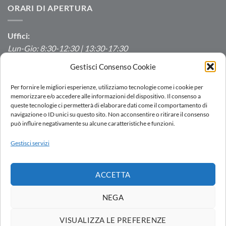
ORARI DI APERTURA
Uffici:
Lun-Gio: 8:30-12:30 | 13:30-17:30
Ven: 8:30-12:30 | 13:30-16:00
Gestisci Consenso Cookie
Produzione/Magazzino:
Per fornire le migliori esperienze, utilizziamo tecnologie come i cookie per
Lun-Ven: 7:00-12:00 | 13:00-16:00
memorizzare e/o accedere alle informazioni del dispositivo. Il consenso a
queste tecnologie ci permetterà di elaborare dati come il comportamento di
navigazione o ID unici su questo sito. Non acconsentire o ritirare il consenso
può influire negativamente su alcune caratteristiche e funzioni.
LOGIN
Gestisci servizi
RETE VENDITA
LAVORA CON NOI
DOWNLOAD
PORTALE SEGNALAZIONI
ACCETTA
Copyright 2026 ©
AC.MO S.r.l.
| All Rights Reserved | P.IVA IT
11369520157 |
Privacy Policy
|
Cookies Policy
|
Politica integrata
-
NEGA
by
Ezenia.it
Società soggetta all’attività di direzione e coordinamento di AVK
VISUALIZZA LE PREFERENZE
Italia Holding S.r.l.