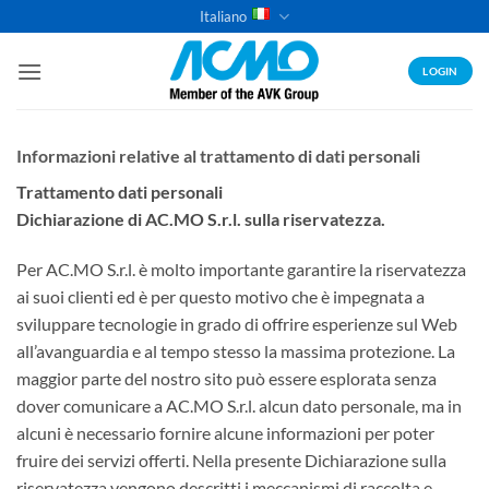
Salta
Italiano
ai
contenuti
LOGIN
Informazioni relative al trattamento di dati personali
Trattamento dati personali
Dichiarazione di AC.MO S.r.l. sulla riservatezza.
Per AC.MO S.r.l. è molto importante garantire la riservatezza
ai suoi clienti ed è per questo motivo che è impegnata a
sviluppare tecnologie in grado di offrire esperienze sul Web
all’avanguardia e al tempo stesso la massima protezione. La
maggior parte del nostro sito può essere esplorata senza
dover comunicare a AC.MO S.r.l. alcun dato personale, ma in
alcuni è necessario fornire alcune informazioni per poter
fruire dei servizi offerti. Nella presente Dichiarazione sulla
riservatezza vengono descritti i meccanismi di raccolta e