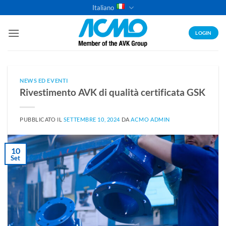
Salta
Italiano
ai
contenuti
LOGIN
NEWS ED EVENTI
Rivestimento AVK di qualità certificata GSK
PUBBLICATO IL
SETTEMBRE 10, 2024
DA
ACMO ADMIN
10
Set