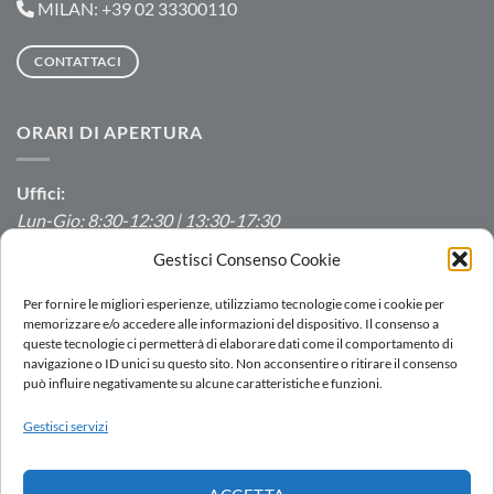
MILAN: +39 02 33300110
CONTATTACI
ORARI DI APERTURA
Uffici:
Lun-Gio: 8:30-12:30 | 13:30-17:30
Ven: 8:30-12:30 | 13:30-16:00
Gestisci Consenso Cookie
Produzione/Magazzino:
Per fornire le migliori esperienze, utilizziamo tecnologie come i cookie per
Lun-Ven: 7:00-12:00 | 13:00-16:00
memorizzare e/o accedere alle informazioni del dispositivo. Il consenso a
queste tecnologie ci permetterà di elaborare dati come il comportamento di
navigazione o ID unici su questo sito. Non acconsentire o ritirare il consenso
può influire negativamente su alcune caratteristiche e funzioni.
LOGIN
Gestisci servizi
RETE VENDITA
LAVORA CON NOI
DOWNLOAD
PORTALE SEGNALAZIONI