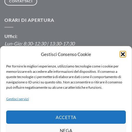
CONTATTACI
ORARI DI APERTURA
Uffici:
Lun-Gio: 8:30-12:30 | 13:30-17:30
Ven: 8:30-12:30 | 13:30-16:00
Gestisci Consenso Cookie
Produzione/Magazzino:
Per fornire le migliori esperienze, utilizziamo tecnologie come i cookie per
Lun-Ven: 7:00-12:00 | 13:00-16:00
memorizzare e/o accedere alle informazioni del dispositivo. Il consenso a
queste tecnologie ci permetterà di elaborare dati come il comportamento di
navigazione o ID unici su questo sito. Non acconsentire o ritirare il consenso
può influire negativamente su alcune caratteristiche e funzioni.
LOGIN
Gestisci servizi
RETE VENDITA
LAVORA CON NOI
DOWNLOAD
PORTALE SEGNALAZIONI
ACCETTA
Copyright 2026 ©
AC.MO S.r.l.
| All Rights Reserved | P.IVA IT
11369520157 |
Privacy Policy
|
Cookies Policy
|
Politica integrata
-
NEGA