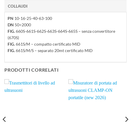
COLLAUDI
PN
10-16-25-40-63-100
DN
50÷2000
FIG.
660S-661S-662S-663S-664S-665S – senza convertitore
(670S)
FIG.
661S/M – compatto certificato MID
FIG.
661S/M/S – separato 20mt certificato MID
PRODOTTI CORRELATI