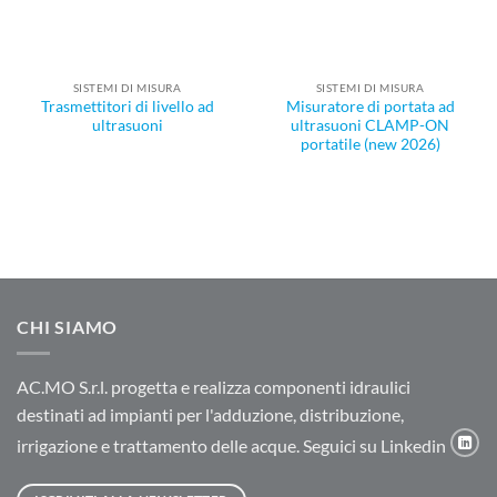
SISTEMI DI MISURA
SISTEMI DI MISURA
Trasmettitori di livello ad
Misuratore di portata ad
ultrasuoni
ultrasuoni CLAMP-ON
portatile (new 2026)
CHI SIAMO
AC.MO S.r.l. progetta e realizza componenti idraulici
destinati ad impianti per l'adduzione, distribuzione,
irrigazione e trattamento delle acque. Seguici su Linkedin