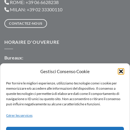
ROME: +39 06 6628238
MILAN: +39 02 33300110
CONTACTEZ-NOUS
HORAIRE D'OUVERURE
Bureaux:
Lun-Jeu: 8:30-12:30 | 13:30-17:30
Gestisci Consenso Cookie
Ven: 8:30-12:30 | 13:30-16:00
Per fornire le migliori esperienze, utilizziamo tecnologie come i cookie per
Entrepôt:
memorizzare e/o accedere alle informazioni del dispositivo. Il consenso a
Lun-Ven: 7:00-12:00 | 13:00-16:00
queste tecnologie ci permetterà di elaborare dati come il comportamento di
navigazione o ID unici su questo sito. Non acconsentire o ritirare il consenso
può influire negativamente su alcune caratteristiche e funzioni.
Gérer les services
LOGIN
RÉSEAU DE VENTE
TRAVAILLER AVEC NOUS
DOWNLOAD