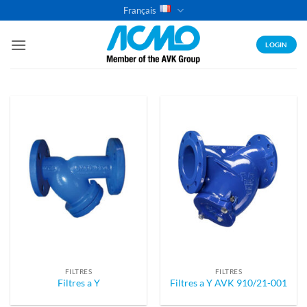
Passer
Français
au
contenu
LOGIN
FILTRES
FILTRES
Filtres a Y
Filtres a Y AVK 910/21-001