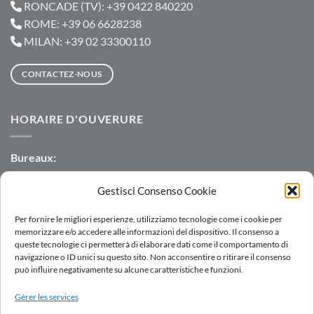
RONCADE (TV): +39 0422 840220
ROME: +39 06 6628238
MILAN: +39 02 33300110
CONTACTEZ-NOUS
HORAIRE D'OUVERURE
Bureaux:
Lun-Jeu: 8:30-12:30 | 13:30-17:30
Gestisci Consenso Cookie
Ven: 8:30-12:30 | 13:30-16:00
Per fornire le migliori esperienze, utilizziamo tecnologie come i cookie per
Entrepôt:
memorizzare e/o accedere alle informazioni del dispositivo. Il consenso a
Lun-Ven: 7:00-12:00 | 13:00-16:00
queste tecnologie ci permetterà di elaborare dati come il comportamento di
navigazione o ID unici su questo sito. Non acconsentire o ritirare il consenso
può influire negativamente su alcune caratteristiche e funzioni.
Gérer les services
LOGIN