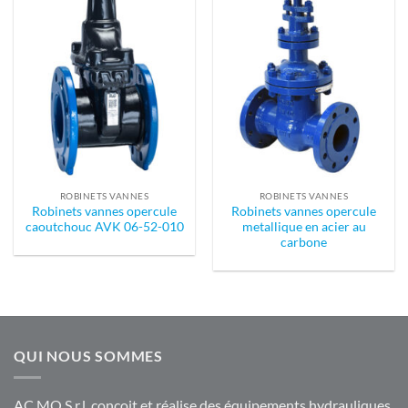
ROBINETS VANNES
ROBINETS VANNES
Robinets vannes opercule
Robinets vannes opercule
caoutchouc AVK 06-52-010
metallique en acier au
carbone
QUI NOUS SOMMES
AC.MO S.r.l. conçoit et réalise des équipements hydrauliques