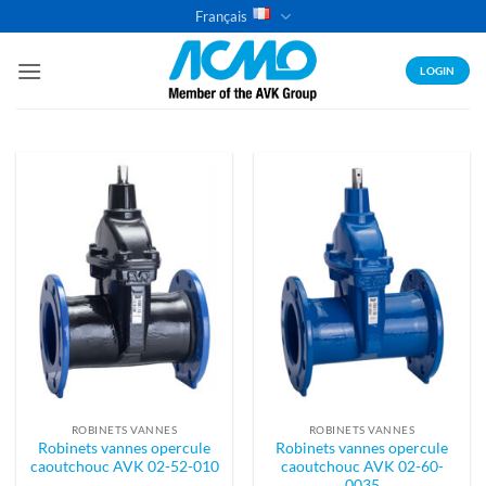
Passer
Français
au
contenu
LOGIN
ROBINETS VANNES
ROBINETS VANNES
Robinets vannes opercule
Robinets vannes opercule
caoutchouc AVK 02-52-010
caoutchouc AVK 02-60-
0035