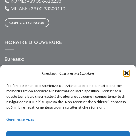
ROME: +39 06 6628238
MILAN: +39 02 33300110
CONTACTEZ-NOUS
HORAIRE D'OUVERURE
Bureaux:
Lun-Jeu: 8:30-12:30 | 13:30-17:30
Gestisci Consenso Cookie
Ven: 8:30-12:30 | 13:30-16:00
Per fornire le migliori esperienze, utilizziamo tecnologie come i cookie per
Entrepôt:
memorizzare e/o accedere alle informazioni del dispositivo. Il consenso a
Lun-Ven: 7:00-12:00 | 13:00-16:00
queste tecnologie ci permetterà di elaborare dati come il comportamento di
navigazione o ID unici su questo sito. Non acconsentire o ritirare il consenso
può influire negativamente su alcune caratteristiche e funzioni.
Gérer les services
LOGIN
RÉSEAU DE VENTE
TRAVAILLER AVEC NOUS
DOWNLOAD