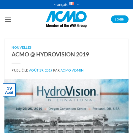
Passer
Français
au
contenu
LOGIN
NOUVELLES
ACMO @ HYDROVISION 2019
PUBLIÉ LE
AOÛT 19, 2019
PAR
ACMO ADMIN
19
Août