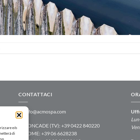
.
CONTATTACI
OR
info@acmospa.com
Uffi
e,
Lun-
RONCADE (TV): +39 0422 840220
e
Ven:
rizzare e/o
ROME: +39 06 6628238
metterà di
Non