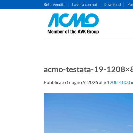
Salta
Rete Vendita
Lavora con noi
Download
Por
ai
contenuti
acmo-testata-19-1208×
Pubblicato
Giugno 9, 2026
alle
1208 × 800
i