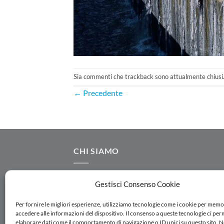
Sia commenti che trackback sono attualmente chiusi
←
Precedente
CHI SIAMO
AC.MO S.r.l. progetta e realizza componenti
Gestisci Consenso Cookie
idraulici destinati ad impianti per l'adduzion
distribuzione, irrigazione e trattamento dell
Per fornire le migliori esperienze, utilizziamo tecnologie come i cookie per memo
accedere alle informazioni del dispositivo. Il consenso a queste tecnologie ci per
acque. Seguici su Linkedin
elaborare dati come il comportamento di navigazione o ID unici su questo sito. 