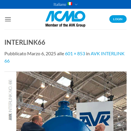
Salta
Italiano
ai
contenuti
LOGIN
INTERLINK66
Pubblicato
Marzo 6, 2025
alle
601 × 853
in
AVK INTERLINK
66