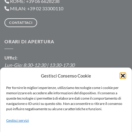
ROME: +39 06 6628238
MILAN: +39 02 33300110
CONTATTACI
ORARI DI APERTURA
Uffici:
Lun-Gio: 8:30-12:30 | 13:30-17:30
Ven: 8:30-12:30 | 13:30-16:00
Gestisci Consenso Cookie
Produzione/Magazzino:
Per fornire le migliori esperienze, utilizziamo tecnologie come i cookie per
Lun-Ven: 7:00-12:00 | 13:00-16:00
memorizzare e/o accedere alle informazioni del dispositivo. Il consenso a
queste tecnologie ci permetterà di elaborare dati come il comportamento di
navigazione o ID unici su questo sito. Non acconsentire o ritirare il consenso
può influire negativamente su alcune caratteristiche e funzioni.
LOGIN
Gestisci servizi
RETE VENDITA
LAVORA CON NOI
DOWNLOAD