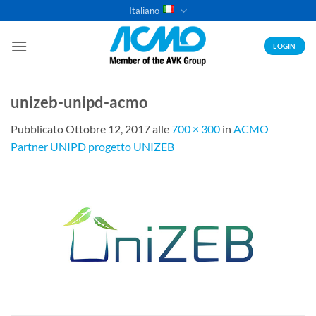
Salta
Italiano
ai
contenuti
LOGIN
unizeb-unipd-acmo
Pubblicato
Ottobre 12, 2017
alle
700 × 300
in
ACMO
Partner UNIPD progetto UNIZEB