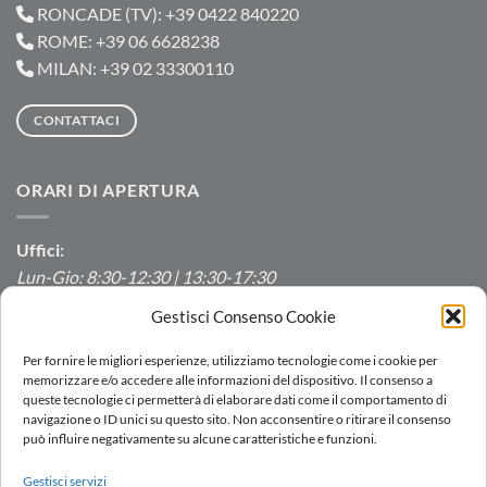
RONCADE (TV): +39 0422 840220
ROME: +39 06 6628238
MILAN: +39 02 33300110
CONTATTACI
ORARI DI APERTURA
Uffici:
Lun-Gio: 8:30-12:30 | 13:30-17:30
Ven: 8:30-12:30 | 13:30-16:00
Gestisci Consenso Cookie
Produzione/Magazzino:
Per fornire le migliori esperienze, utilizziamo tecnologie come i cookie per
Lun-Ven: 7:00-12:00 | 13:00-16:00
memorizzare e/o accedere alle informazioni del dispositivo. Il consenso a
queste tecnologie ci permetterà di elaborare dati come il comportamento di
navigazione o ID unici su questo sito. Non acconsentire o ritirare il consenso
può influire negativamente su alcune caratteristiche e funzioni.
LOGIN
Gestisci servizi