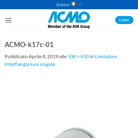
Salta
Italiano
ai
contenuti
LOGIN
ACMO-k17c-01
Pubblicato
Aprile 8, 2019
alle
500 × 650
in
Limitatore
interflangia luce singola