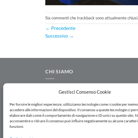
Sia commenti che trackback sono attualmente chiusi
←
Precedente
Successivo
→
CHI SIAMO
AC.MO S.r.l. progetta e realizza componenti
Gestisci Consenso Cookie
idraulici destinati ad impianti per l'adduzion
distribuzione, irrigazione e trattamento dell
Per fornire le migliori esperienze, utilizziamo tecnologie come i cookie per memo
accedere alle informazioni del dispositivo. Il consenso a queste tecnologie ci per
acque. Seguici su Linkedin
elaborare dati come il comportamento di navigazione o ID unici su questo sito. 
acconsentire o ritirare il consenso può influire negativamente su alcune caratteri
funzioni.
ISCRIVITI ALLA NEWSLETTER