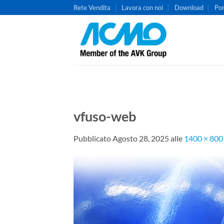
Salta
Rete Vendita
Lavora con noi
Download
Por
ai
contenuti
vfuso-web
Pubblicato
Agosto 28, 2025
alle
1400 × 800