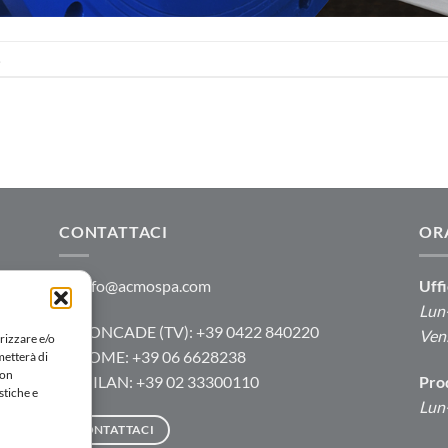
.
CONTATTACI
OR
info@acmospa.com
Uffi
e,
Lun-
RONCADE (TV): +39 0422 840220
e
Ven:
rizzare e/o
ROME: +39 06 6628238
metterà di
Non
MILAN: +39 02 33300110
Pro
stiche e
Lun-
CONTATTACI