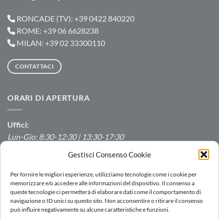
RONCADE (TV): +39 0422 840220
ROME: +39 06 6628238
MILAN: +39 02 33300110
CONTATTACI
ORARI DI APERTURA
Uffici:
Lun-Gio: 8:30-12:30 | 13:30-17:30
Ven: 8:30-12:30 | 13:30-16:00
Gestisci Consenso Cookie
Produzione/Magazzino:
Per fornire le migliori esperienze, utilizziamo tecnologie come i cookie per
Lun-Ven: 7:00-12:00 | 13:00-16:00
memorizzare e/o accedere alle informazioni del dispositivo. Il consenso a
queste tecnologie ci permetterà di elaborare dati come il comportamento di
navigazione o ID unici su questo sito. Non acconsentire o ritirare il consenso
può influire negativamente su alcune caratteristiche e funzioni.