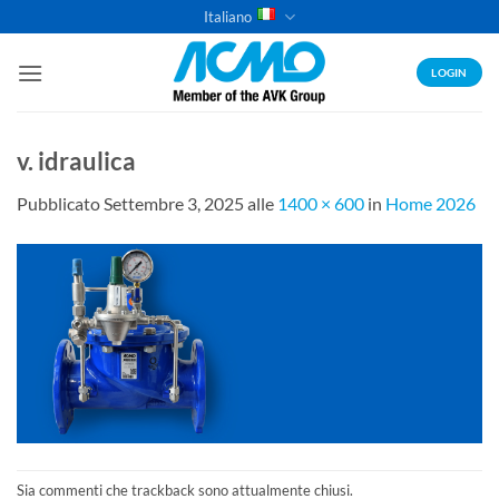
Salta
Italiano
ai
contenuti
LOGIN
v. idraulica
Pubblicato
Settembre 3, 2025
alle
1400 × 600
in
Home 2026
Sia commenti che trackback sono attualmente chiusi.