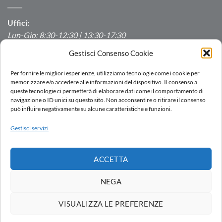
Uffici:
Lun-Gio: 8:30-12:30 | 13:30-17:30
Ven: 8:30-12:30 | 13:30-16:00
Gestisci Consenso Cookie
Produzione/Magazzino:
Per fornire le migliori esperienze, utilizziamo tecnologie come i cookie per
Lun-Ven: 7:00-12:00 | 13:00-16:00
memorizzare e/o accedere alle informazioni del dispositivo. Il consenso a
queste tecnologie ci permetterà di elaborare dati come il comportamento di
navigazione o ID unici su questo sito. Non acconsentire o ritirare il consenso
può influire negativamente su alcune caratteristiche e funzioni.
LOGIN
Gestisci servizi
RETE VENDITA
LAVORA CON NOI
DOWNLOAD
PORTALE SEGNALAZIONI
ACCETTA
Copyright 2026 ©
AC.MO S.r.l.
| All Rights Reserved | P.IVA IT
11369520157 |
Privacy Policy
|
Cookies Policy
|
Politica integrata
-
NEGA
by
Ezenia.it
Società soggetta all’attività di direzione e coordinamento di AVK
VISUALIZZA LE PREFERENZE
Italia Holding S.r.l.
Company subject to the management and coordination of AVK